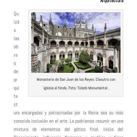
Arquitectura
Qu
izá
s
las
ob
ra
s
de
ar
Monasterio de San Juan de los Reyes. Clasutro con
qui
iglesia al fondo. Foto: Toledo Monumental.
te
ct
ura encargadas y patrocinadas por la Reina sea su más
conocida inclusión en el arte. La podríamos resumir en una
mixtura de elementos del gótico final, inicio del