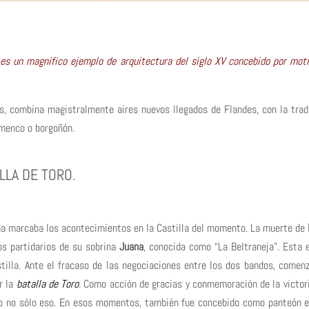
s un magnífico ejemplo de arquitectura del siglo XV concebido por motiva
os, combina magistralmente aires nuevos llegados de Flandes, con la trad
amenco o borgoñón.
LLA DE TORO.
ana marcaba los acontecimientos en la Castilla del momento. La muerte de
los partidarios de su sobrina
Juana
, conocida como “La Beltraneja”. Esta 
tilla. Ante el fracaso de las negociaciones entre los dos bandos, comen
r la
batalla de Toro
. Como acción de gracias y conmemoración de la victori
 no sólo eso. En esos momentos, también fue concebido como panteón en