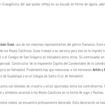
n Evangelista, del que queda reflejo en su escudo en forma de águila, ad
Juan Guas
, uno de los máximos representantes del gótico flamenco. Este e
e los Reyes Católicos. Guas trabajó a su servicio pero eso no le impidió t
al o el Colegio de San Gregorio en Valladolid entre otros. Su continuador e
periodo. Constructor de la imponente Capilla del Condestable de la catedra
egorio en Valladolid. Finalmente hay que mencionar a los hermanos
Antón y 
o de Guadalupe y en el Colegio de Santa Cruz de Valladolid.
 cuenta con bóvedas de crucería y arcos apuntados entre los contrafuertes. 
 y símbolos alusivos a los Reyes Católicos en la forma de yugo y flechas, 
túmulos reales, se encuentra profusamente decorado. Esta decoración se b