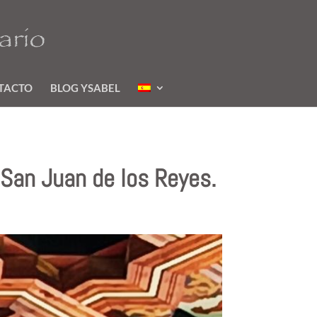
TACTO
BLOG YSABEL
 San Juan de los Reyes.