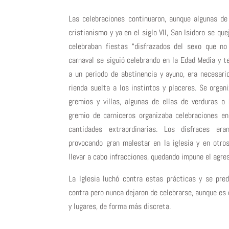
Las celebraciones continuaron, aunque algunas de
cristianismo y ya en el siglo VII, San Isidoro se que
celebraban fiestas “disfrazados del sexo que no
carnaval se siguió celebrando en la Edad Media y t
a un periodo de abstinencia y ayuno, era necesari
rienda suelta a los instintos y placeres. Se organ
gremios y villas, algunas de ellas de verduras o 
gremio de carniceros organizaba celebraciones e
cantidades extraordinarias. Los disfraces era
provocando gran malestar en la iglesia y en otro
llevar a cabo infracciones, quedando impune el agres
La Iglesia luchó contra estas prácticas y se pre
contra pero nunca dejaron de celebrarse, aunque es
y lugares, de forma más discreta.