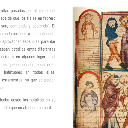
 ellas pasadas por el tamiz del
jaba de que los fieles en febrero
 son, comiendo y bebiendo”. El
eniendo en cuenta que antecedía
o aprovechar esos días para dar
izaban batallas entre diferentes
harina y en algunos lugares, el
n las que se consumía carne en
n habituales en todas ellas,
s estamentos, ya que se podían
or.
dicaba desde los púlpitos en su
 cierto que en algunos momentos