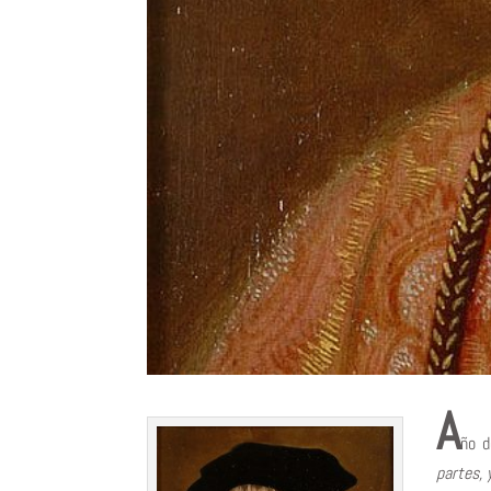
A
ño 
partes, 