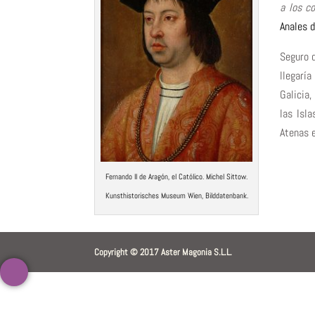
a los c
Anales d
Seguro q
llegaría
Galicia,
las Isl
Atenas e
Fernando II de Aragón, el Católico. Michel Sittow.
Kunsthistorisches Museum Wien, Bilddatenbank.
Copyright © 2017 Aster Magonia S.L.L.