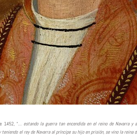
de 1452, “…
estando la guerra tan encendida en el reino de Navarra y a
y teniendo el rey de Navarra al príncipe su hijo en prisión, se vino la reina 