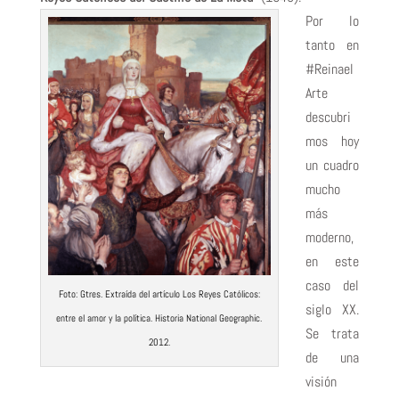
Por lo
tanto en
#Reinael
Arte
descubri
mos hoy
un cuadro
mucho
más
moderno,
en este
caso del
Foto: Gtres. Extraída del artículo Los Reyes Católicos:
siglo XX.
entre el amor y la política. Historia National Geographic.
Se trata
2012.
de una
visión