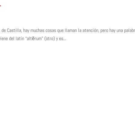
…
 I de Castilla, hay muchas cosas que llaman la atención, pero hay una pala
ene del latín “altĕrum” (otro) y es...